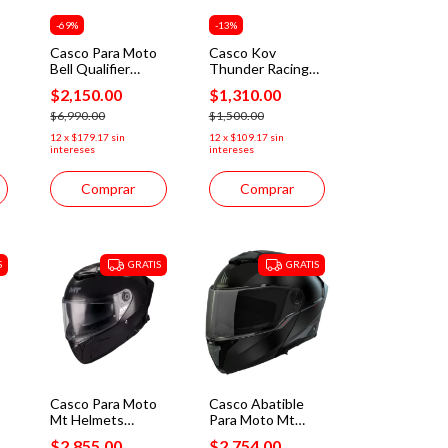
-
69
%
-
13
%
Casco Para Moto
Casco Kov
Bell Qualifier
Thunder Racing
Stealth Camo
Abatible Rojo Mica
$2,150.00
$1,310.00
Certificado Dot
Humo Con Alerón
$6,990.00
$1,500.00
12
x
$179.17
sin
12
x
$109.17
sin
intereses
intereses
Comprar
Comprar
S
GRATIS
GRATIS
Casco Para Moto
Casco Abatible
Mt Helmets
Para Moto Mt
Thunder 4sv Pure
Helmets Atom 2
$2,855.00
$2,754.00