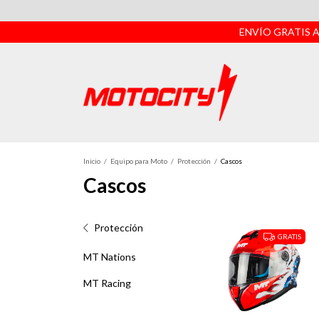
ENVÍO GRATIS A
Accesori
Equipo p
Inicio
/
Equipo para Moto
/
Protección
/
Cascos
Refaccio
Cascos
Quiénes 
Protección
Sucursal
GRATIS
MT Nations
Tiempos d
MT Racing