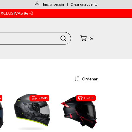
Iniciar sesión
|
Crear una cuenta
CLUSIVAS 🏍️ 💨
(
0
)
Ordenar
S
GRATIS
GRATIS