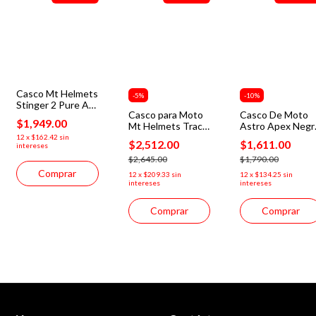
Casco Mt Helmets
-
5
%
-
10
%
Stinger 2 Pure A2
Casco para Moto
Casco De Moto
Gris Brillante
$1,949.00
Mt Helmets Track
Astro Apex Negr
+mica Humo Moto
Sv Pure A1 Negro
Brillante
12
x
$162.42
sin
$2,512.00
$1,611.00
intereses
Brillo
$2,645.00
$1,790.00
Comprar
12
x
$209.33
sin
12
x
$134.25
sin
intereses
intereses
Comprar
Comprar