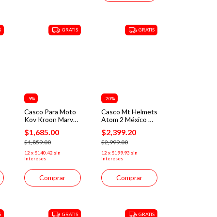
S
GRATIS
GRATIS
-
9
%
-
20
%
Casco Para Moto
Casco Mt Helmets
Kov Kroon Marvel
Atom 2 México D5
Spiderman Rojo
Ece2206 Abatible
$1,685.00
$2,399.20
México
$1,859.00
$2,999.00
12
x
$140.42
sin
12
x
$199.93
sin
intereses
intereses
Comprar
Comprar
S
GRATIS
GRATIS