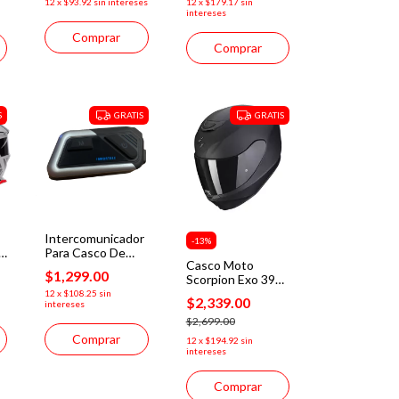
12
x
$93.92
sin intereses
12
x
$179.17
sin
intereses
Comprar
Comprar
S
GRATIS
GRATIS
Intercomunicador
-
13
%
e
Para Casco De
Casco Moto
a
Moto Immortale
$1,299.00
Scorpion Exo 391
Talk Pro
Negro Mate
12
x
$108.25
sin
$2,339.00
intereses
Ece2206
Certificado
$2,699.00
12
x
$194.92
sin
intereses
Comprar