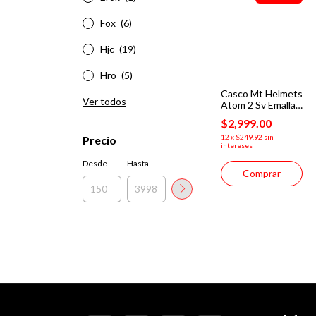
Fox
(6)
Hjc
(19)
Hro
(5)
Casco Mt Helmets
Ver todos
Atom 2 Sv Emalla
C7 Abatible
$2,999.00
Certificado
12
x
$249.92
sin
Precio
intereses
Desde
Hasta
Comprar