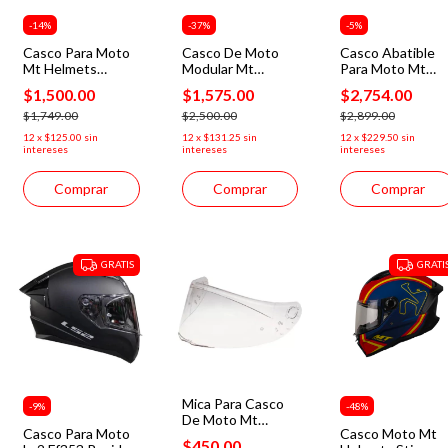
-
14
%
-
37
%
-
5
%
Casco Para Moto
Casco De Moto
Casco Abatible
Mt Helmets
Modular Mt
Para Moto Mt
Stinger 2 Gris
Helmets
Helmets Atom 2
$1,500.00
$1,575.00
$2,754.00
Mate Certificado
Streetfighter Svs
Negro gloss
$1,749.00
A1 Negro
$2,500.00
Ece2206
$2,899.00
12
x
$125.00
sin
12
x
$131.25
sin
12
x
$229.50
sin
intereses
intereses
intereses
Comprar
Comprar
Comprar
GRATIS
GRATI
Mica Para Casco
-
9
%
-
48
%
De Moto Mt
Casco Para Moto
Casco Moto Mt
Helmets Mt-v-28b
$450.00