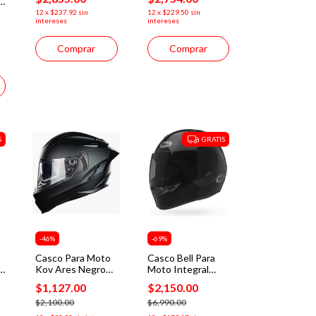
2
A1 Solid Negro
Negro Mate Dot
Gloss
12
x
$237.92
sin
12
x
$229.50
sin
intereses
intereses
Comprar
Comprar
S
GRATIS
-
46
%
-
69
%
Casco Para Moto
Casco Bell Para
2
Kov Ares Negro
Moto Integral
Mate Certificado
Qualifier
$1,127.00
$2,150.00
Dot
Certificado Dot
$2,100.00
Ngo
$6,990.00