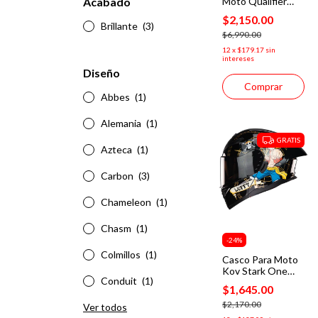
Moto Qualifier
Acabado
Certificado Dot
$2,150.00
Negro Mate
Brillante
(3)
$6,990.00
12
x
$179.17
sin
intereses
Diseño
Comprar
Abbes
(1)
Alemania
(1)
GRATIS
Azteca
(1)
Carbon
(3)
Chameleon
(1)
Chasm
(1)
-
24
%
Colmillos
(1)
Casco Para Moto
Kov Stark One
Conduit
(1)
Piece Luffy Negro
$1,645.00
Dot
$2,170.00
Ver todos