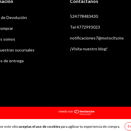
mación
Contáctanos
524778483430
a de Devolución
Tel 4772993023
omprar
notificaciones7@motocity.mx
s somos
¡Visita nuestro blog!
uestras sucursales
s de entrega
E
or este sitio
aceptas el uso de cookies
para agilizar tu experiencia de compra.