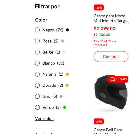
Filtrar por
-
16
%
Casco para Moto
Color
Mt Helmets Targo
S Yamanaka 2025
$2,099.00
Negro
(76)
A5 Rojo
$2,500.00
Rosa
(2)
12
x
$174.92
sin
intereses
Beige
(1)
Comprar
Blanco
(30)
Naranja
(1)
GRATIS
Dorado
(2)
Gris
(5)
Verde
(5)
Ver todos
-
69
%
Casco Bell Para