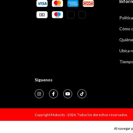
Infor
Polític
Cómo c
Quiéne
Ubica n
Tiempo
Síguenos
Copyright Motocity - 2026. Todos los derechos reservados.
Al navegar p