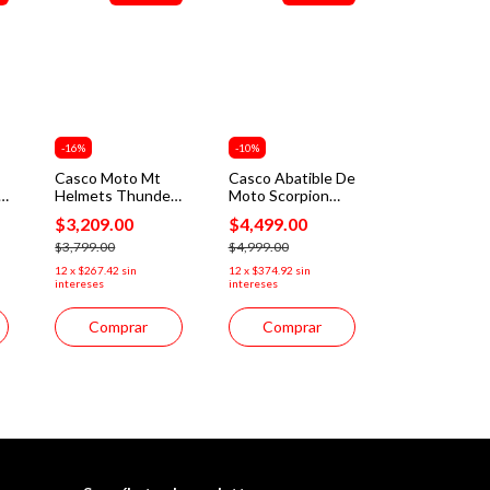
-
16
%
-
10
%
Casco Moto Mt
Casco Abatible De
o
Helmets Thunder
Moto Scorpion
4 Monster
Exo Combat 2
$3,209.00
$4,499.00
Piqueras Mica
Open Solid Mate
Humo De Regalo
$3,799.00
$4,999.00
12
x
$267.42
sin
12
x
$374.92
sin
intereses
intereses
Comprar
Comprar