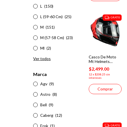
L
(150)
L (59-60 Cm)
(25)
GRATIS
M
(151)
M (57-58 Cm)
(23)
Ml
(2)
Casco De Moto
Ver todos
Mt Helmets
Braker Pure Sv
$2,499.00
Charm C5 Rojo/
Marca
Negro
12
x
$208.25
sin
intereses
Agv
(9)
Comprar
Astro
(8)
Bell
(9)
Caberg
(12)
Erok
(1)
GRATIS