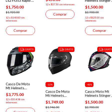
Ls2 Ff353 Rapid 2
Helmets Stinger 
Varios Colores
Solid Negro Mate
Grand Chelem
12
x
$37.50
sin intereses
$1,750.00
$1,500.00
España Ece2206
$1,920.00
$2,900.00
Comprar
12
x
$145.83
sin
12
x
$125.00
sin
intereses
intereses
Comprar
Comprar
GRATIS
GRATIS
GRATI
Casco De Moto
-
10
%
-
48
%
Mt Helmets
Casco De Moto
Casco Moto Mt
Thunder 4 R sv
$3,775.00
Mt Helmets
Helmets Stinger 
Piqueras B2 2025
Stinger 2 Pure A1
Grand Chelem
Season + mica
12
x
$314.58
sin
$1,749.00
$1,500.00
intereses
Mate
Usa Ece2206
humo
$1,946.00
$2,900.00