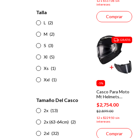
12
x
$137.08
sin
intereses
Talla
Comprar
L
(2)
M
(2)
GRATIS
S
(3)
Xl
(5)
Xs
(1)
Xxl
(1)
-
5
%
Casco Para Moto
Mt Helmets
Tamaño Del Casco
Thunder 4sv A1
$2,754.00
Negro Brillante +
2x
(13)
Mica Humo
$2,899.00
12
x
$229.50
sin
2x (63-64cm)
(2)
intereses
2xl
(32)
Comprar