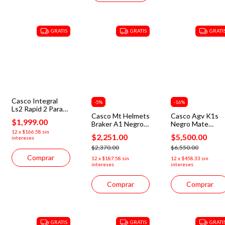
GRATIS
GRATIS
GRATI
Casco Integral
-
5
%
-
16
%
Ls2 Rapid 2 Para
Casco Mt Helmets
Casco Agv K1s
Moto Negro
$1,999.00
Braker A1 Negro
Negro Mate
Seguridad
Mate Certificación
Certificación Ece
Europea
12
x
$166.58
sin
$2,251.00
$5,500.00
intereses
Ece2206
2206 Motocity
$2,370.00
$6,550.00
Comprar
12
x
$187.58
sin
12
x
$458.33
sin
intereses
intereses
Comprar
Comprar
GRATIS
GRATIS
GRATI