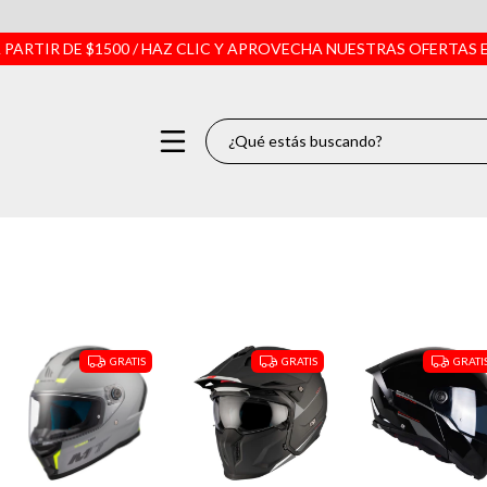
 PARTIR DE $1500 / HAZ CLIC Y APROVECHA NUESTRAS OFERTAS EX
os para Moto
ara Moto
nes para Moto
somos
es
GRATIS
GRATIS
GRATI
e Entrega y Paqueterías