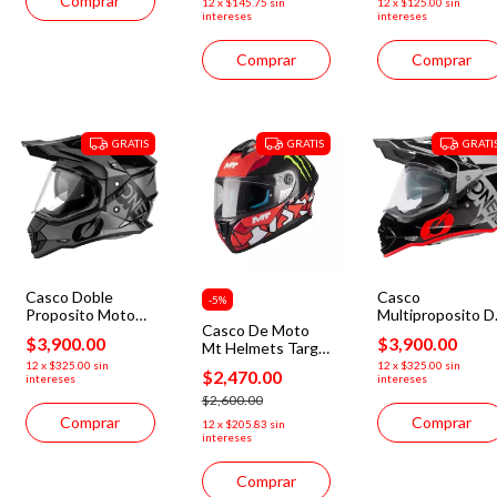
Comprar
12
x
$145.75
sin
12
x
$125.00
sin
intereses
intereses
Comprar
Comprar
GRATIS
GRATIS
GRATI
Casco Doble
Casco
-
5
%
Proposito Moto
Multiproposito D
Casco De Moto
Oneal Sierra R
Moto Oneal Sierr
$3,900.00
$3,900.00
Mt Helmets Targo
V.23 Gris/ Negro
R V.23 Gris/ Rojo
S Piqueras B5
12
x
$325.00
sin
12
x
$325.00
sin
$2,470.00
intereses
intereses
Rojo Brillo
$2,600.00
Comprar
Comprar
12
x
$205.83
sin
intereses
Comprar