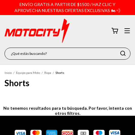
ENVÍO GRATIS A PARTIR DE $1500 / HAZ CLIC Y
APROVECHA NUESTRAS OFERTAS EXCLUSIVAS 🏍️ 💨
Inicio
/
Equipo para Moto
/
Ropa
/
Shorts
Shorts
No tenemos resultados para tu búsqueda. Por favor, intenta con
otros filtros.