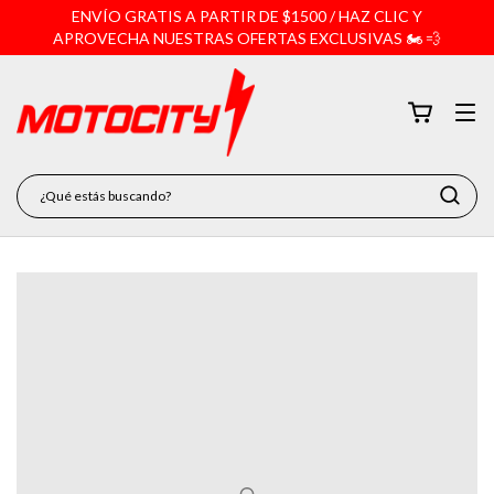
ENVÍO GRATIS A PARTIR DE $1500 / HAZ CLIC Y
APROVECHA NUESTRAS OFERTAS EXCLUSIVAS 🏍️ 💨