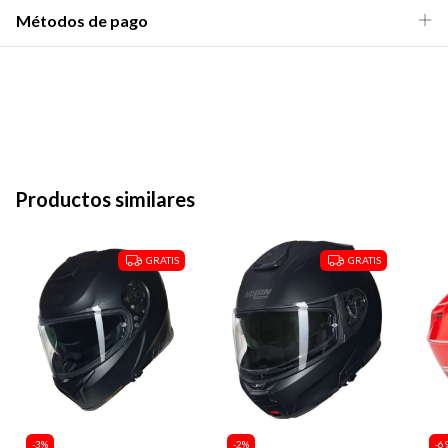
Métodos de pago
Productos similares
GRATIS
GRATIS
-
3
%
-
2
%
-
6