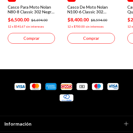
Casco Para Moto Nolan
Casco De Moto Nolan
Ca
N80-8 Classic 302 Negro
N100-6 Classic 302
Qua
Mate
Negro Mate
Ce
$6,500.00
$8,400.00
$2
$6,694.00
$8,594.00
12
x
$541.67
sin intereses
12
x
$700.00
sin intereses
12
Comprar
Comprar
Información