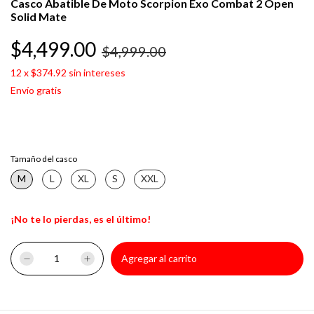
Casco Abatible De Moto Scorpion Exo Combat 2 Open
Solid Mate
$4,499.00
$4,999.00
12
x
$374.92
sin intereses
Envío gratis
Tamaño del casco
M
L
XL
S
XXL
¡No te lo pierdas, es el último!