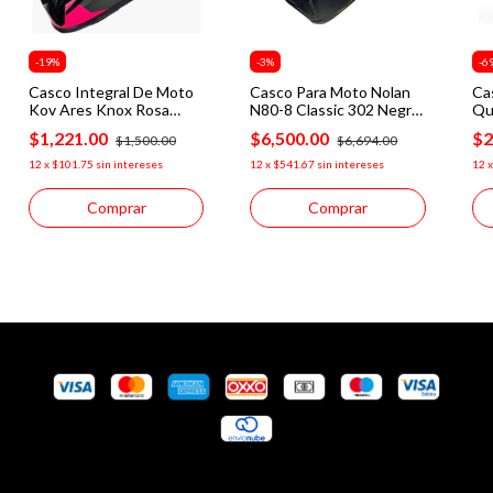
-
19
%
-
3
%
-
6
Casco Integral De Moto
Casco Para Moto Nolan
Ca
Kov Ares Knox Rosa
N80-8 Classic 302 Negro
Qua
Negro Dot
Mate
Ne
$1,221.00
$6,500.00
$2
$1,500.00
$6,694.00
12
x
$101.75
sin intereses
12
x
$541.67
sin intereses
12
Comprar
Comprar