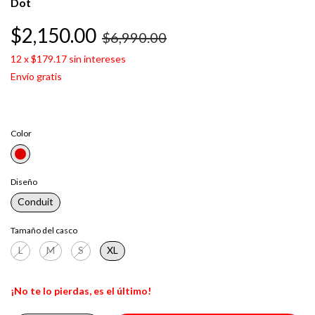
Dot
$2,150.00
$6,990.00
12
x
$179.17
sin intereses
Envío gratis
Color
Diseño
Conduit
Tamaño del casco
L
M
S
XL
¡No te lo pierdas, es el último!