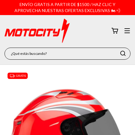
ENVÍO GRATIS A PARTIR DE $1500 / HAZ CLIC Y
APROVECHA NUESTRAS OFERTAS EXCLUSIVAS 🏍️ 💨
GRATIS