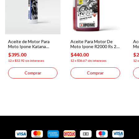
Aceite de Motor Para
Aceite Para Motor De
Ac
Moto Ipone Katana
Moto Ipone R2000 Rs 2t
Mo
10w50 4t Sintetico 1L
Semisintetico
20
$395.00
$440.00
$2
12
x
$32.92
sin intereses
12
x
$36.67
sin intereses
12