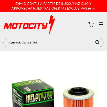
ENVÍO GRATIS A PARTIR DE $1500 / HAZ CLIC Y
APROVECHA NUESTRAS OFERTAS EXCLUSIVAS 🏍️ 💨