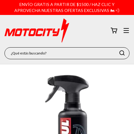
ENVÍO GRATIS A PARTIR DE $1500 / HAZ CLIC Y
APROVECHA NUESTRAS OFERTAS EXCLUSIVAS 🏍️ 💨