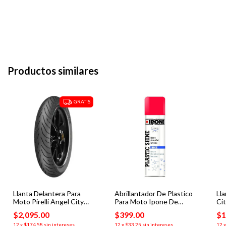
Productos similares
GRATIS
Llanta Delantera Para
Abrillantador De Plastico
Lla
Moto Pirelli Angel City
Para Moto Ipone De
Ci
110/70-17 S 54 TL
Silicona 250ml
Sc
$2,095.00
$399.00
$1
12
x
$174.58
sin intereses
12
x
$33.25
sin intereses
12