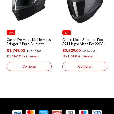
-
10
%
-
13
%
Casco De Moto Mt Helmets
Casco Moto Scorpion Exo
Stinger 2 Pure A1 Mate
391 Negro Mate Ece2206
Certificado
$1,749.00
$2,339.00
$1,946.00
$2,699.00
12
x
$145.75
sin intereses
12
x
$194.92
sin intereses
Comprar
Comprar