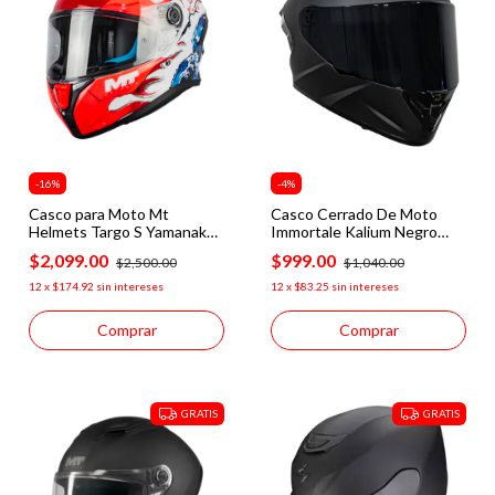
-
16
%
-
4
%
Casco para Moto Mt
Casco Cerrado De Moto
Helmets Targo S Yamanaka
Immortale Kalium Negro
2025 A5 Rojo
Mate Dot
$2,099.00
$999.00
$2,500.00
$1,040.00
12
x
$174.92
sin intereses
12
x
$83.25
sin intereses
Comprar
Comprar
GRATIS
GRATIS