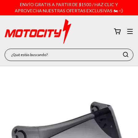
ENVÍO GRATIS A PARTIR DE $1500 / HAZ CLIC Y
APROVECHA NUESTRAS OFERTAS EXCLUSIVAS 🏍️ 💨