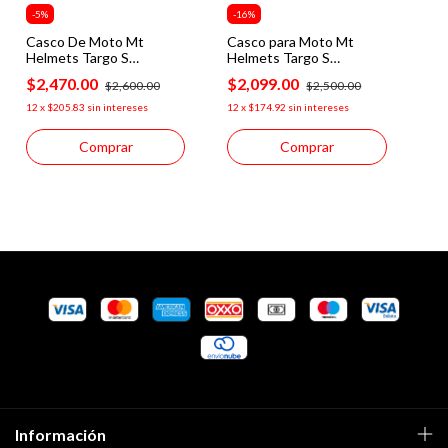
-
5
%
-
16
%
Casco De Moto Mt
Casco para Moto Mt
Helmets Targo S
Helmets Targo S
Piqueras B5 Rojo Brillo
Yamanaka 2025 A5 Rojo
$2,470.00
$2,099.00
$2,600.00
$2,500.00
12
x
$205.83
sin intereses
12
x
$174.92
sin intereses
Comprar
Comprar
Información